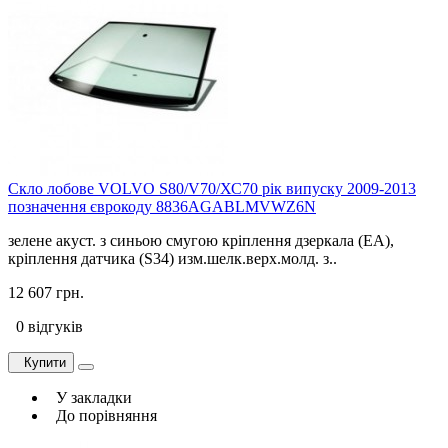
Скло лобове VOLVO S80/V70/ХС70 рік випуску 2009-2013
позначення єврокоду 8836AGABLMVWZ6N
зелене акуст. з синьою смугою кріплення дзеркала (EA),
кріплення датчика (S34) изм.шелк.верх.молд. з..
12 607 грн.
0 відгуків
Купити
У закладки
До порівняння