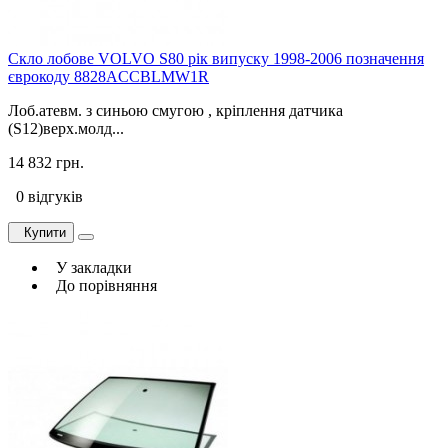
Скло лобове VOLVO S80 рік випуску 1998-2006 позначення
єврокоду 8828ACCBLMW1R
Лоб.атевм. з синьою смугою , кріплення датчика
(S12)верх.молд...
14 832 грн.
0 відгуків
Купити
У закладки
До порівняння