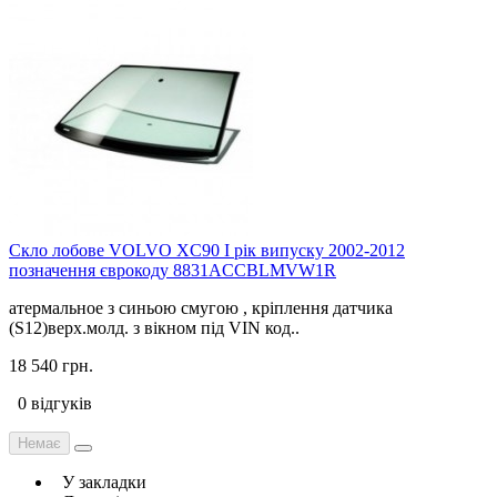
Скло лобове VOLVO XC90 I рік випуску 2002-2012
позначення єврокоду 8831ACCBLMVW1R
атермальное з синьою смугою , кріплення датчика
(S12)верх.молд. з вікном під VIN код..
18 540 грн.
0 відгуків
Немає
У закладки