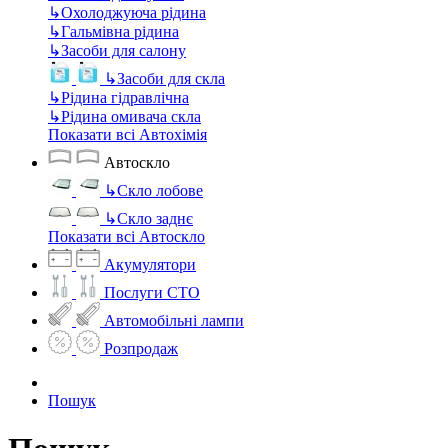
↳
Охолоджуюча рідина
↳
Гальмівна рідина
↳
Засоби для салону
↳
Засоби для скла
↳
Рідина гідравлічна
↳
Рідина омивача скла
Показати всі Автохімія
Автоскло
↳
Скло лобове
↳
Скло заднє
Показати всі Автоскло
Акумулятори
Послуги СТО
Автомобільні лампи
Розпродаж
Пошук