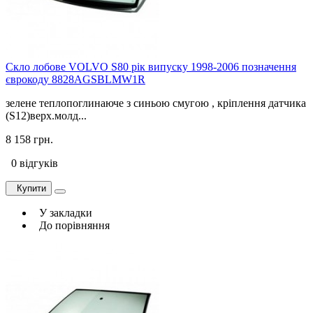
Скло лобове VOLVO S80 рік випуску 1998-2006 позначення
єврокоду 8828AGSBLMW1R
зелене теплопоглинаюче з синьою смугою , кріплення датчика
(S12)верх.молд...
8 158 грн.
0 відгуків
Купити
У закладки
До порівняння