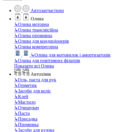
Автозапчастини
Олива
↳
Олива моторна
↳
Олива трансмісійна
↳
Олива промивна
↳
Олива для кондиціонерів
↳
Олива компресорна
↳
Олива для мотовилок і амортизаторів
↳
Олива для повітряних фільтрів
Показати всі Олива
Автохімія
↳
Гель, паста для рук
↳
Герметик
↳
Засоби для коліс
↳
Клей
↳
Мастило
↳
Очищувач
↳
Паста
↳
Присадка
↳
Промивка
↳
Засоби для кузова