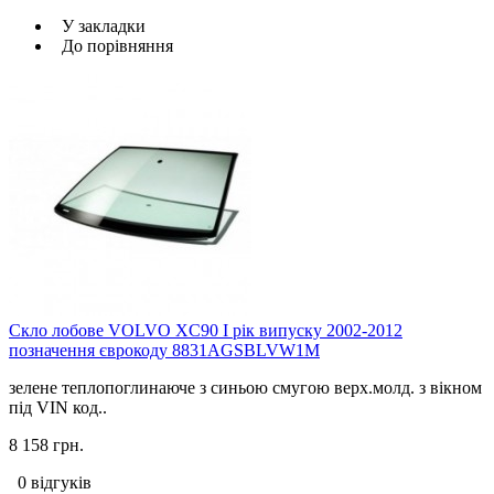
У закладки
До порівняння
Скло лобове VOLVO XC90 I рік випуску 2002-2012
позначення єврокоду 8831AGSBLVW1M
зелене теплопоглинаюче з синьою смугою верх.молд. з вікном
під VIN код..
8 158 грн.
0 відгуків