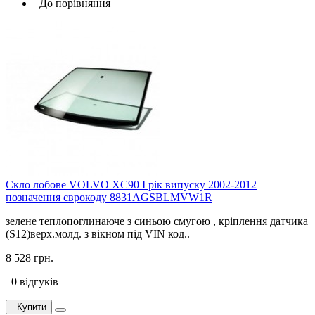
До порівняння
Скло лобове VOLVO XC90 I рік випуску 2002-2012
позначення єврокоду 8831AGSBLMVW1R
зелене теплопоглинаюче з синьою смугою , кріплення датчика
(S12)верх.молд. з вікном під VIN код..
8 528 грн.
0 відгуків
Купити