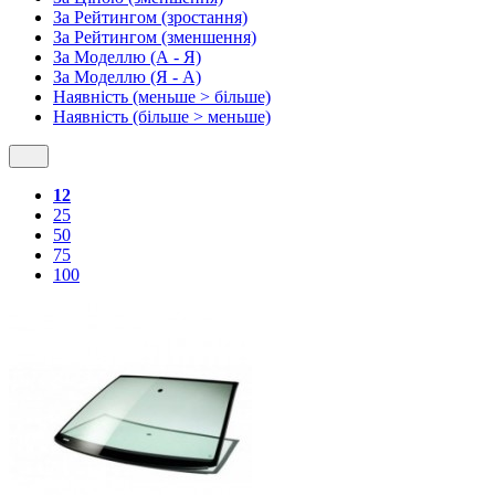
За Рейтингом (зростання)
За Рейтингом (зменшення)
За Моделлю (А - Я)
За Моделлю (Я - А)
Наявність (меньше > більше)
Наявність (більше > меньше)
12
25
50
75
100