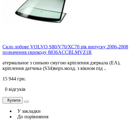
Скло лобове VOLVO S80/V70/ХС70 рік випуску 2006-2008
позначення єврокоду 8836ACCBLMVZ1R
атермальное з синьою смугою кріплення дзеркала (EA),
кріплення датчика (S34)верх.молд. з вікном під ..
15 944 грн.
0 відгуків
Купити
У закладки
До порівняння