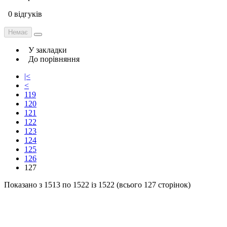
0 відгуків
Немає
У закладки
До порівняння
|<
<
119
120
121
122
123
124
125
126
127
Показано з 1513 по 1522 із 1522 (всього 127 сторінок)