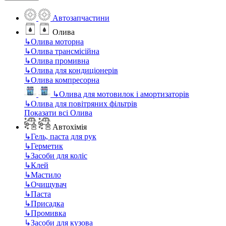
Автозапчастини
Олива
↳
Олива моторна
↳
Олива трансмісійна
↳
Олива промивна
↳
Олива для кондиціонерів
↳
Олива компресорна
↳
Олива для мотовилок і амортизаторів
↳
Олива для повітряних фільтрів
Показати всі Олива
Автохімія
↳
Гель, паста для рук
↳
Герметик
↳
Засоби для коліс
↳
Клей
↳
Мастило
↳
Очищувач
↳
Паста
↳
Присадка
↳
Промивка
↳
Засоби для кузова