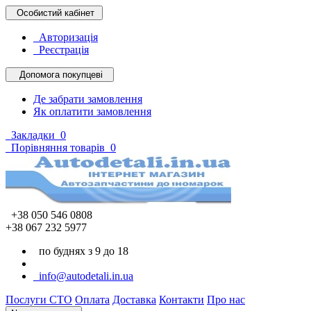
Особистий кабінет
Авторизація
Реєстрація
Допомога покупцеві
Де забрати замовлення
Як оплатити замовлення
Закладки
0
Порівняння товарів
0
+38 050 546 0808
+38 067 232 5977
по буднях з 9 до 18
info@autodetali.in.ua
Послуги СТО
Оплата
Доставка
Контакти
Про нас