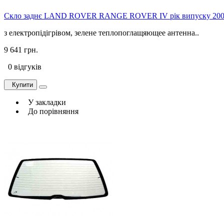
Скло заднє LAND ROVER RANGE ROVER IV рік випуску 2002
з електропідігрівом, зелене теплопоглащяющее антенна..
9 641 грн.
0 відгуків
Купити
У закладки
До порівняння