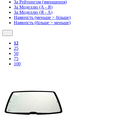
За Рейтингом (зменшення)
За Моделлю (А - Я)
За Моделлю (Я - А)
Наявність (меньше > більше)
Наявність (більше > меньше)
12
25
50
75
100