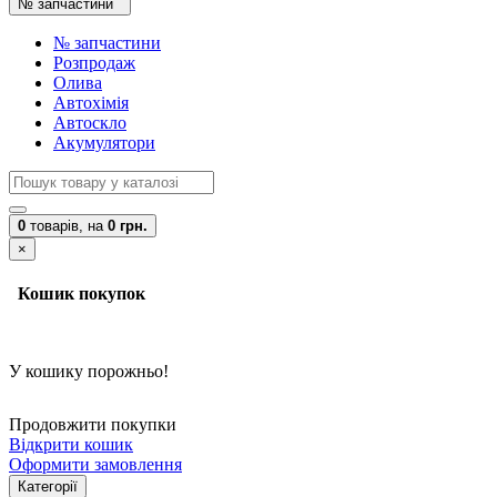
№ запчастини
№ запчастини
Розпродаж
Олива
Автохімія
Автоскло
Акумулятори
0
товарів,
на
0 грн.
×
Кошик покупок
У кошику порожньо!
Продовжити покупки
Відкрити кошик
Оформити замовлення
Категорії