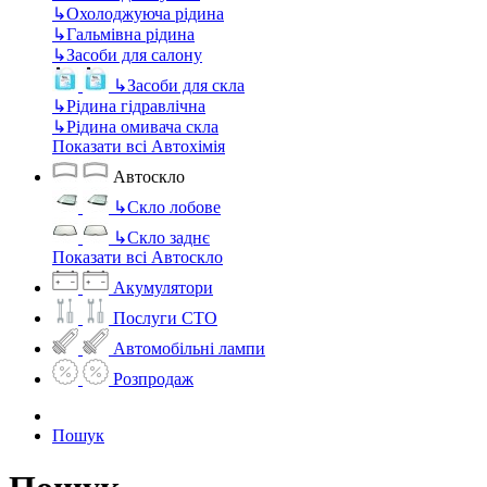
↳
Охолоджуюча рідина
↳
Гальмівна рідина
↳
Засоби для салону
↳
Засоби для скла
↳
Рідина гідравлічна
↳
Рідина омивача скла
Показати всі Автохімія
Автоскло
↳
Скло лобове
↳
Скло заднє
Показати всі Автоскло
Акумулятори
Послуги СТО
Автомобільні лампи
Розпродаж
Пошук