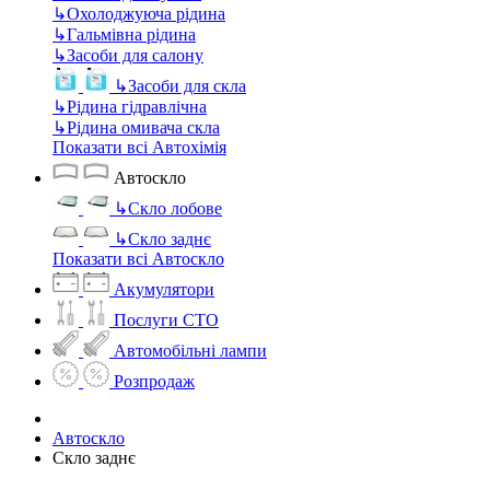
↳
Охолоджуюча рідина
↳
Гальмівна рідина
↳
Засоби для салону
↳
Засоби для скла
↳
Рідина гідравлічна
↳
Рідина омивача скла
Показати всі Автохімія
Автоскло
↳
Скло лобове
↳
Скло заднє
Показати всі Автоскло
Акумулятори
Послуги СТО
Автомобільні лампи
Розпродаж
Автоскло
Скло заднє