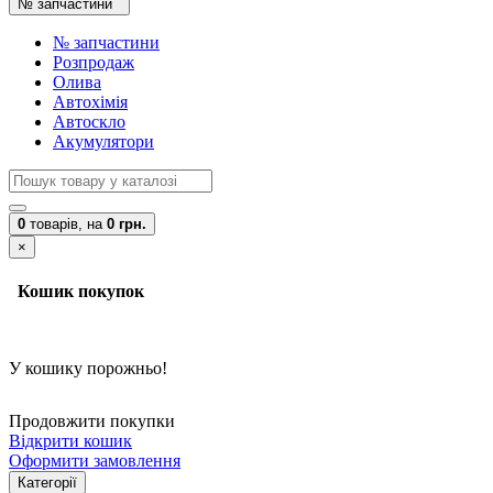
№ запчастини
№ запчастини
Розпродаж
Олива
Автохімія
Автоскло
Акумулятори
0
товарів,
на
0 грн.
×
Кошик покупок
У кошику порожньо!
Продовжити покупки
Відкрити кошик
Оформити замовлення
Категорії