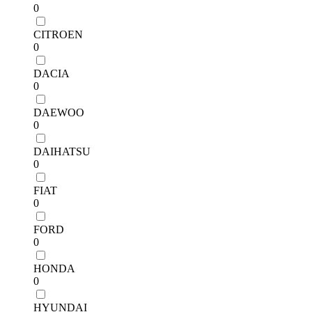
0
CITROEN
0
DACIA
0
DAEWOO
0
DAIHATSU
0
FIAT
0
FORD
0
HONDA
0
HYUNDAI