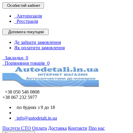
Особистий кабінет
Авторизація
Реєстрація
Допомога покупцеві
Де забрати замовлення
Як оплатити замовлення
Закладки
0
Порівняння товарів
0
+38 050 546 0808
+38 067 232 5977
по буднях з 9 до 18
info@autodetali.in.ua
Послуги СТО
Оплата
Доставка
Контакти
Про нас