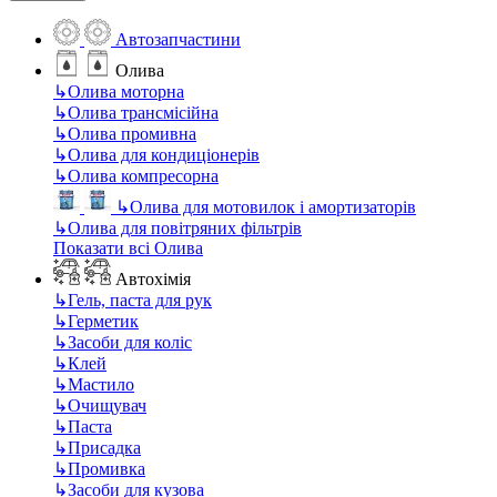
Автозапчастини
Олива
↳
Олива моторна
↳
Олива трансмісійна
↳
Олива промивна
↳
Олива для кондиціонерів
↳
Олива компресорна
↳
Олива для мотовилок і амортизаторів
↳
Олива для повітряних фільтрів
Показати всі Олива
Автохімія
↳
Гель, паста для рук
↳
Герметик
↳
Засоби для коліс
↳
Клей
↳
Мастило
↳
Очищувач
↳
Паста
↳
Присадка
↳
Промивка
↳
Засоби для кузова