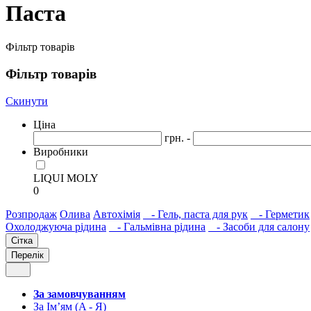
Паста
Фільтр товарів
Фільтр товарів
Скинути
Ціна
грн. -
Виробники
LIQUI MOLY
0
Розпродаж
Олива
Автохімія
- Гель, паста для рук
- Герметик
Охолоджуюча рідина
- Гальмівна рідина
- Засоби для салону
Сітка
Перелік
За замовчуванням
За Ім’ям (A - Я)