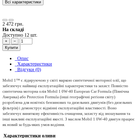
Всі характеристики
2 472 грн.
На складі
Доступно 12 шт.
+
−
Купити
Опис
Характеристики
Відгуки (0)
Mobil 1™ є лідируючою у світі маркою синтетичної моторної олії, що
забезпечує найвищі експлуатаційні характеристики та захист. Повністю
синтетична моторна олія Mobil 1 0W‑40 European Car Formula (Північна
Америка) або Protection Formula (інші географічні регіони світу)
розроблена для новітніх бензинових та дизельних двигунів (без дизельних
фільтрів) і демонструє відмінні експлуатаційні властивості. Воно
забезпечує виняткову ефективність очищення, захисту від зношування та
інші важливі експлуатаційні якості. З маслом Mobil 1 0W‑40 двигун працює
як новий за будь-яких умов водіння.
Характеристики оливи