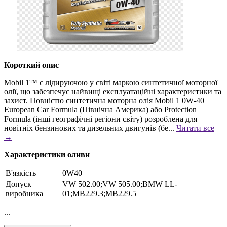
Короткий опис
Mobil 1™ є лідируючою у світі маркою синтетичної моторної
олії, що забезпечує найвищі експлуатаційні характеристики та
захист. Повністю синтетична моторна олія Mobil 1 0W‑40
European Car Formula (Північна Америка) або Protection
Formula (інші географічні регіони світу) розроблена для
новітніх бензинових та дизельних двигунів (бе...
Читати все
→
Характеристики оливи
В'язкість
0W40
Допуск
VW 502.00;VW 505.00;BMW LL-
виробника
01;MB229.3;MB229.5
...