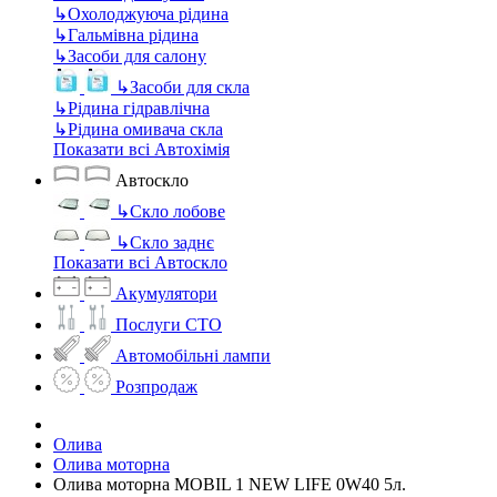
↳
Охолоджуюча рідина
↳
Гальмівна рідина
↳
Засоби для салону
↳
Засоби для скла
↳
Рідина гідравлічна
↳
Рідина омивача скла
Показати всі Автохімія
Автоскло
↳
Скло лобове
↳
Скло заднє
Показати всі Автоскло
Акумулятори
Послуги СТО
Автомобільні лампи
Розпродаж
Олива
Олива моторна
Олива моторна MOBIL 1 NEW LIFE 0W40 5л.