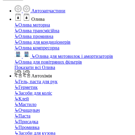
Автозапчастини
Олива
↳
Олива моторна
↳
Олива трансмісійна
↳
Олива промивна
↳
Олива для кондиціонерів
↳
Олива компресорна
↳
Олива для мотовилок і амортизаторів
↳
Олива для повітряних фільтрів
Показати всі Олива
Автохімія
↳
Гель, паста для рук
↳
Герметик
↳
Засоби для коліс
↳
Клей
↳
Мастило
↳
Очищувач
↳
Паста
↳
Присадка
↳
Промивка
↳
Засоби для кузова